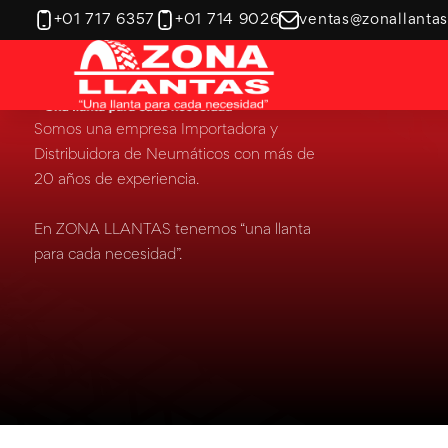
+01 717 6357
+01 714 9026
ventas@zonallanta
Ver categoría
Maq. Industrial y OTR
Tractor Agrícola
Somos una empresa Importadora y
Distribuidora de Neumáticos con más de
20 años de experiencia.
En ZONA LLANTAS tenemos “una llanta
para cada necesidad”.
Ver categoría
Ver categoría