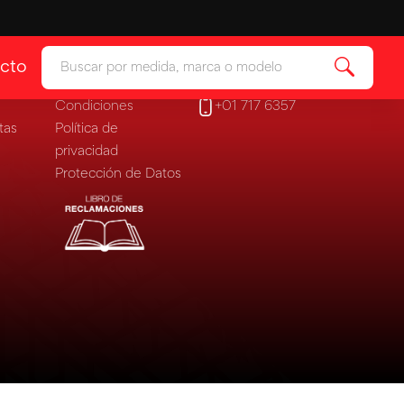
Legales
Contáctanos
cto
ía
Ver categoría
Términos y
ventas@zonallantas.com
Condiciones
+01 717 6357
 & Protectores
tas
Política de
ía
privacidad
Protección de Datos