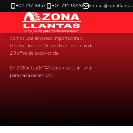
+01 717 6357
+01 714 9026
ventas@zonallanta
Ver categoría
Maq. Industrial y OTR
Tractor Agrícola
Somos una empresa Importadora y
Distribuidora de Neumáticos con más de
20 años de experiencia.
En ZONA LLANTAS tenemos “una llanta
para cada necesidad”.
Ver categoría
Ver categoría