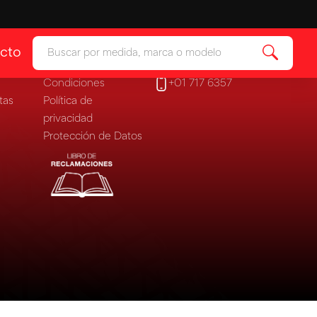
Legales
Contáctanos
cto
ía
Ver categoría
Términos y
ventas@zonallantas.com
Condiciones
+01 717 6357
 & Protectores
tas
Política de
ía
privacidad
Protección de Datos