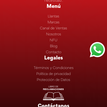
necesidad”.
Menú
Llantas
Marcas
Canal de Ventas
Nosotros
NFU
Blog
Contacto
Legales
Términos y Condiciones
Política de privacidad
Protección de Datos
Contáctanos