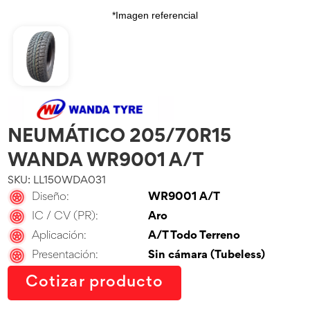
*Imagen referencial
NEUMÁTICO 205/70R15
WANDA WR9001 A/T
SKU: LL150WDA031
Diseño:
WR9001 A/T
IC / CV (PR):
Aro
Aplicación:
A/T Todo Terreno
Presentación:
Sin cámara (Tubeless)
Cotizar producto