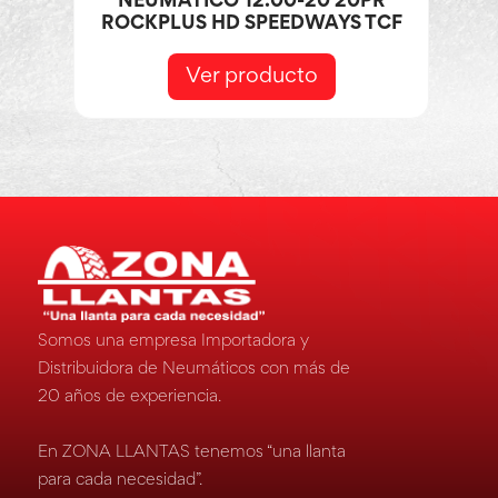
NEUMÁTICO 12.00-20 20PR
ROCKPLUS HD SPEEDWAYS TCF
Ver producto
Somos una empresa Importadora y
Distribuidora de Neumáticos con más de
20 años de experiencia.
En ZONA LLANTAS tenemos “una llanta
para cada necesidad”.