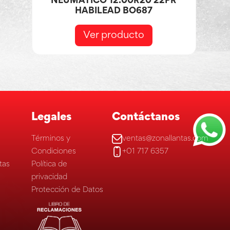
NEUMÁTICO 12.00R20 22PR
HABILEAD BO687
Ver producto
Legales
Contáctanos
Términos y
ventas@zonallantas.com
Condiciones
+01 717 6357
tas
Política de
privacidad
Protección de Datos