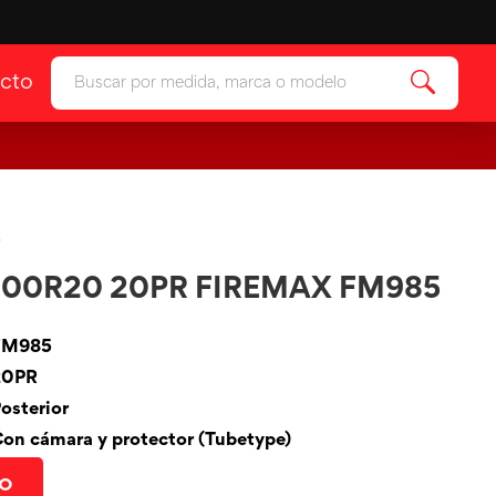
cto
ía
Ver categoría
 & Protectores
ía
.00R20 20PR FIREMAX FM985
FM985
20PR
osterior
on cámara y protector (Tubetype)
to