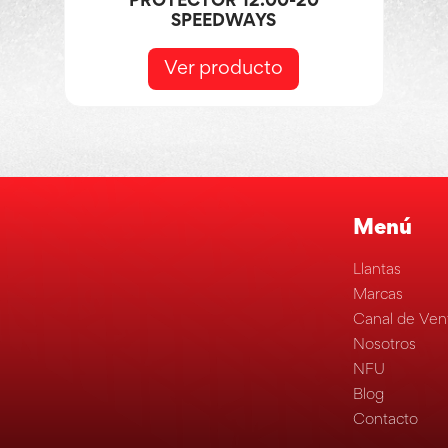
PROTECTOR 12.00-20
SPEEDWAYS
Ver producto
Menú
Llantas
Marcas
Canal de Ven
Nosotros
NFU
Blog
Contacto