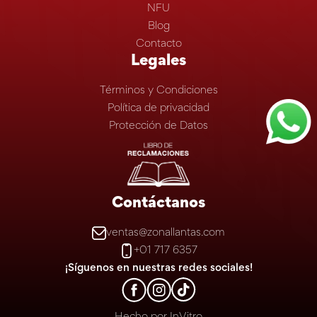
NFU
Blog
Contacto
Legales
Términos y Condiciones
Política de privacidad
Protección de Datos
Contáctanos
ventas@zonallantas.com
+01 717 6357
¡Síguenos en nuestras redes sociales!
Hecho por
InVitro