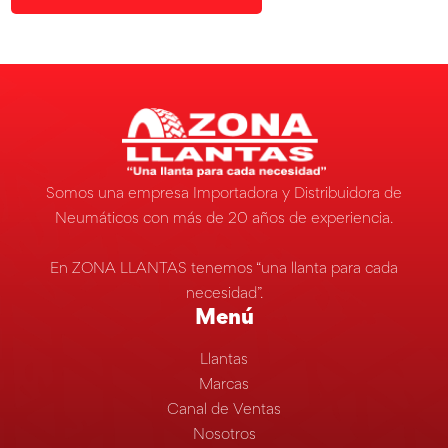
Somos una empresa Importadora y Distribuidora de
Neumáticos con más de 20 años de experiencia.
En ZONA LLANTAS tenemos “una llanta para cada
necesidad”.
Menú
Llantas
Marcas
Canal de Ventas
Nosotros