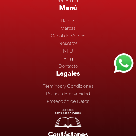
necesidad”.
Menú
Llantas
Marcas
Canal de Ventas
Nosotros
NFU
Blog
Contacto
Legales
Términos y Condiciones
Política de privacidad
Protección de Datos
Contáctanos