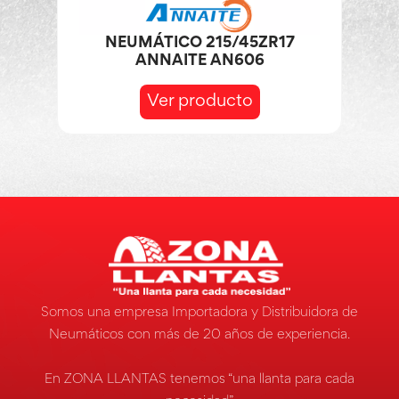
NEUMÁTICO 215/45ZR17
ANNAITE AN606
Ver producto
Somos una empresa Importadora y Distribuidora de
Neumáticos con más de 20 años de experiencia.
En ZONA LLANTAS tenemos “una llanta para cada