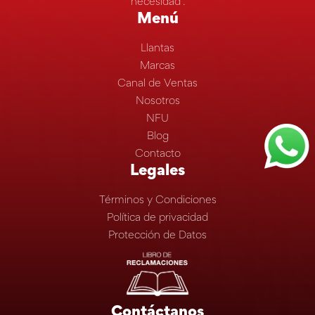
necesidad”.
Menú
Llantas
Marcas
Canal de Ventas
Nosotros
NFU
Blog
Contacto
Legales
Términos y Condiciones
Política de privacidad
Protección de Datos
Contáctanos