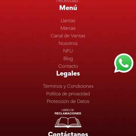
necesidad”.
Menú
Llantas
Marcas
Canal de Ventas
Nosotros
NFU
Blog
Contacto
Legales
Términos y Condiciones
Política de privacidad
Protección de Datos
Contáctanos