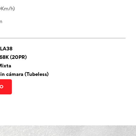
0Km/h)
m
LLA38
68K (20PR)
Mixta
in cámara (Tubeless)
to