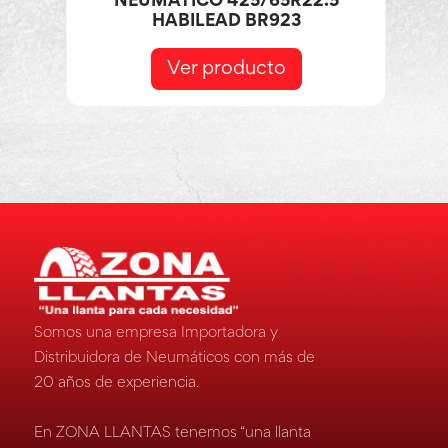
NEUMÁTICO 425/65R22.5
HABILEAD BR923
Ver producto
Somos una empresa Importadora y
Distribuidora de Neumáticos con más de
20 años de experiencia.
En ZONA LLANTAS tenemos “una llanta