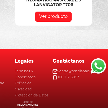
NEUMÁTICO 445/65R22.5
LANVIGATOR T706
Ver producto
Legales
Contáctanos
Términos y
ventas@zonallantas.com
Condiciones
+01 717 6357
tas
Política de
privacidad
Protección de Datos