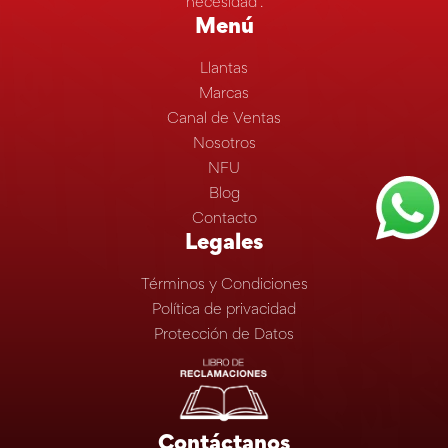
necesidad”.
Menú
Llantas
Marcas
Canal de Ventas
Nosotros
NFU
Blog
Contacto
Legales
Términos y Condiciones
Política de privacidad
Protección de Datos
Contáctanos