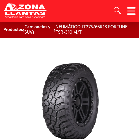
Camionetas y
NEUMÁTICO LT275/65R18 FORTUNE
Productos
SUVs
FSR-310 M/T