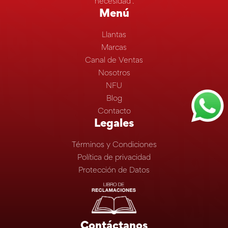
necesidad”.
Menú
Llantas
Marcas
Canal de Ventas
Nosotros
NFU
Blog
Contacto
Legales
Términos y Condiciones
Política de privacidad
Protección de Datos
Contáctanos