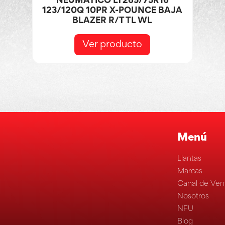
NEUMÁTICO LT265/75R16
123/120Q 10PR X-POUNCE BAJA
BLAZER R/T TL WL
Ver producto
Menú
Llantas
Marcas
Canal de Ven
Nosotros
NFU
Blog