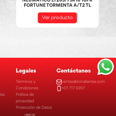
NEUMÁTICO LT265/75R16 10PR
FORTUNE TORMENTA A/T2 TL
Ver producto
Legales
Contáctanos
Términos y
ventas@zonallantas.com
Condiciones
+01 717 6357
tas
Política de
privacidad
Protección de Datos