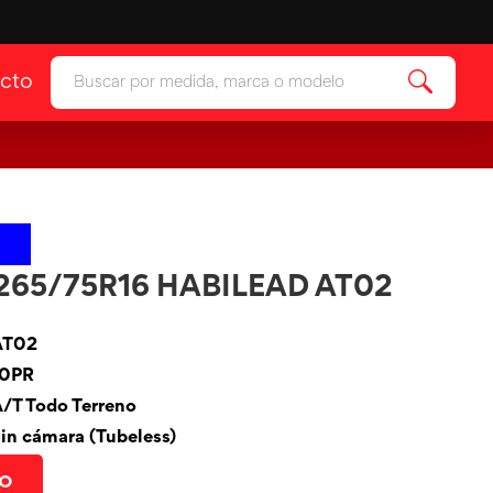
cto
ía
Ver categoría
 & Protectores
ía
65/75R16 HABILEAD AT02
AT02
10PR
/T Todo Terreno
in cámara (Tubeless)
to