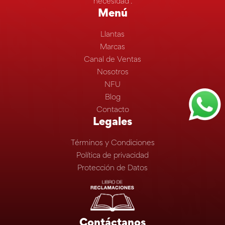
necesidad”.
Menú
Llantas
Marcas
Canal de Ventas
Nosotros
NFU
Blog
Contacto
Legales
Términos y Condiciones
Política de privacidad
Protección de Datos
Contáctanos