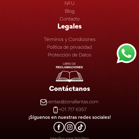
NFU
Blog
Contacto
Legales
Términos y Condiciones
Política de privacidad
Protección de Datos
Contáctanos
ventas@zonallantas.com
+01 717 6357
¡Síguenos en nuestras redes sociales!
Hecho por
InVitro