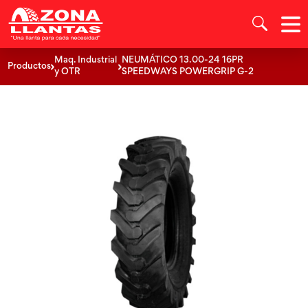
Maq. Industrial
NEUMÁTICO 13.00-24 16PR
Productos
y OTR
SPEEDWAYS POWERGRIP G-2