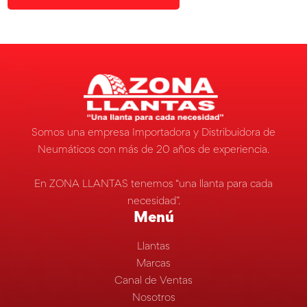
Somos una empresa Importadora y Distribuidora de
Neumáticos con más de 20 años de experiencia.
En ZONA LLANTAS tenemos “una llanta para cada
necesidad”.
Menú
Llantas
Marcas
Canal de Ventas
Nosotros