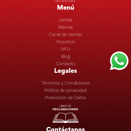
necesidad”.
Menú
Llantas
Marcas
Canal de Ventas
Nosotros
NFU
Blog
Contacto
Legales
Términos y Condiciones
Política de privacidad
Protección de Datos
Contáctanos