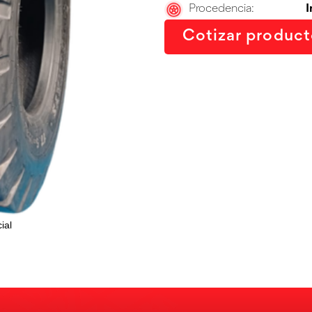
Procedencia:
I
Cotizar produc
ial