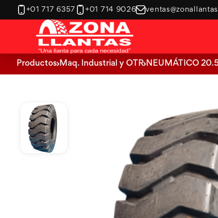
+01 717 6357
+01 714 9026
ventas@zonallanta
Ver categoría
Maq. Industrial y OTR
Tractor Agrícola
Productos
Maq. Industrial y OTR
NEUMÁTICO 20.5
Ver categoría
Ver categoría