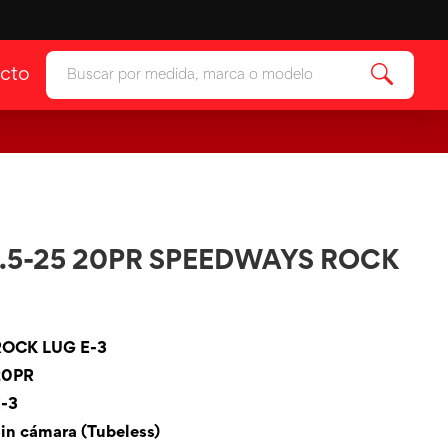
cto
ía
Ver categoría
 & Protectores
ía
.5-25 20PR SPEEDWAYS ROCK
ROCK LUG E-3
20PR
E-3
in cámara (Tubeless)