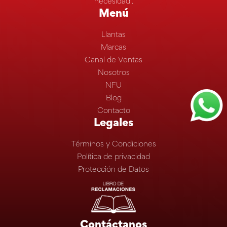
necesidad”.
Menú
Llantas
Marcas
Canal de Ventas
Nosotros
NFU
Blog
Contacto
Legales
Términos y Condiciones
Política de privacidad
Protección de Datos
Contáctanos