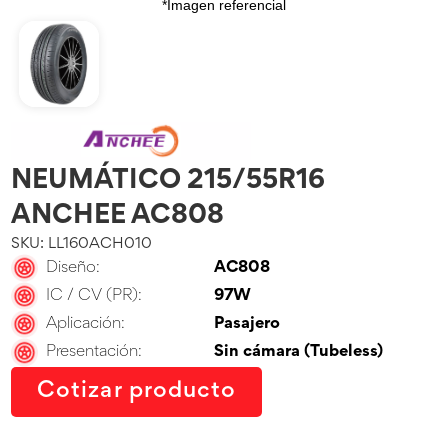
*Imagen referencial
NEUMÁTICO 215/55R16
ANCHEE AC808
SKU: LL160ACH010
Diseño:
AC808
IC / CV (PR):
97W
Aplicación:
Pasajero
Presentación:
Sin cámara (Tubeless)
Cotizar producto