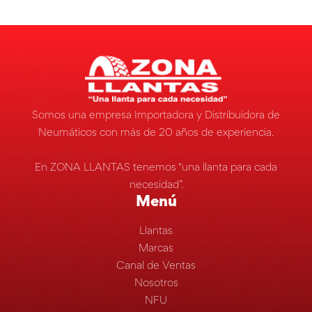
Somos una empresa Importadora y Distribuidora de
Neumáticos con más de 20 años de experiencia.
En ZONA LLANTAS tenemos “una llanta para cada
necesidad”.
Menú
Llantas
Marcas
Canal de Ventas
Nosotros
NFU