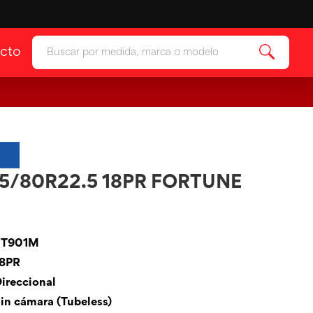
cto
ía
Ver categoría
 & Protectores
ía
5/80R22.5 18PR FORTUNE
FT901M
18PR
ireccional
in cámara (Tubeless)