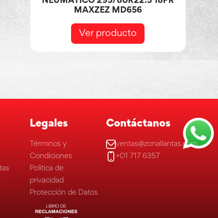
NEUMÁTICO 295/80R22.5 18PR
MAXZEZ MD656
Ver producto
Legales
Contáctanos
Términos y
ventas@zonallantas.com
Condiciones
+01 717 6357
tas
Política de
privacidad
Protección de Datos