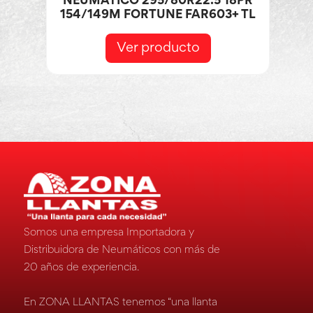
NEUMÁTICO 295/80R22.5 18PR
154/149M FORTUNE FAR603+ TL
Ver producto
Somos una empresa Importadora y
Distribuidora de Neumáticos con más de
20 años de experiencia.
En ZONA LLANTAS tenemos “una llanta