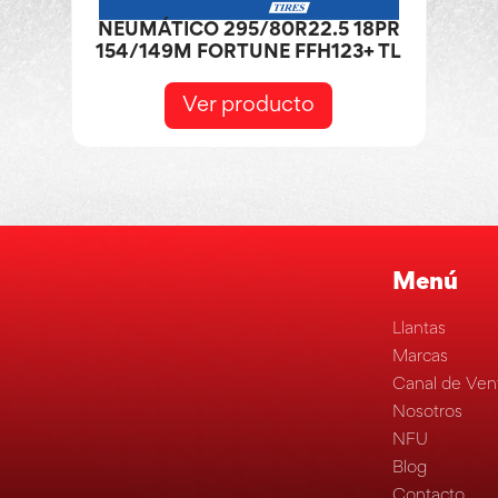
NEUMÁTICO 295/80R22.5 18PR
154/149M FORTUNE FFH123+ TL
Ver producto
Menú
Llantas
Marcas
Canal de Ven
Nosotros
NFU
Blog
Contacto