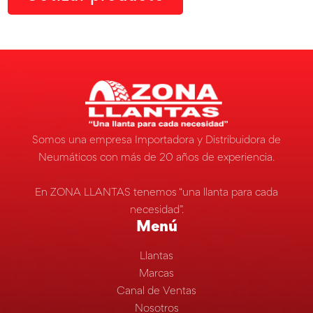
Somos una empresa Importadora y Distribuidora de
Neumáticos con más de 20 años de experiencia.
En ZONA LLANTAS tenemos “una llanta para cada
necesidad”.
Menú
Llantas
Marcas
Canal de Ventas
Nosotros