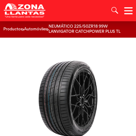
NEUMÁTICO 225/50ZR18 99W
Productos
Automóviles
LANVIGATOR CATCHPOWER PLUS TL