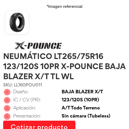
*Imagen referencial
NEUMÁTICO LT265/75R16
123/120S 10PR X-POUNCE BAJA
BLAZER X/T TL WL
SKU: LL160POU011
Diseño:
BAJA BLAZER X/T
IC / CV (PR):
123/120S (10PR)
Aplicación:
A/T Todo Terreno
Presentación:
Sin cámara (Tubeless)
Cotizar producto