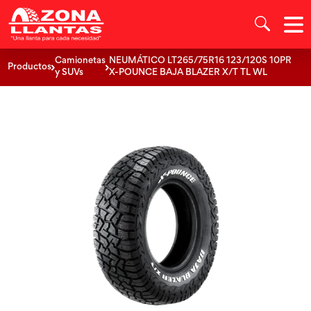
Camionetas
NEUMÁTICO LT265/75R16 123/120S 10PR
Productos
y SUVs
X-POUNCE BAJA BLAZER X/T TL WL