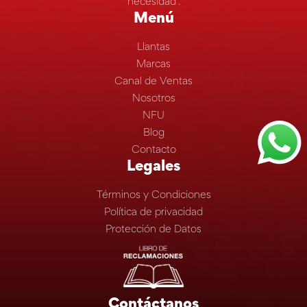
necesidad”.
Menú
Llantas
Marcas
Canal de Ventas
Nosotros
NFU
Blog
Contacto
Legales
Términos y Condiciones
Política de privacidad
Protección de Datos
Contáctanos