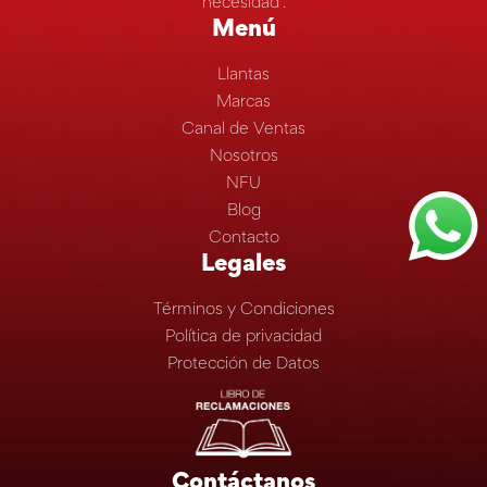
necesidad”.
Menú
Llantas
Marcas
Canal de Ventas
Nosotros
NFU
Blog
Contacto
Legales
Términos y Condiciones
Política de privacidad
Protección de Datos
Contáctanos