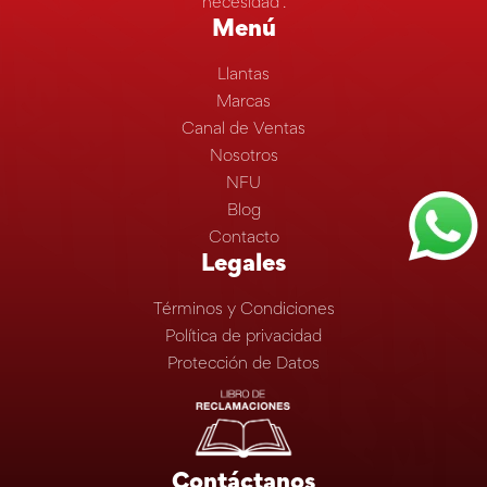
necesidad”.
Menú
Llantas
Marcas
Canal de Ventas
Nosotros
NFU
Blog
Contacto
Legales
Términos y Condiciones
Política de privacidad
Protección de Datos
Contáctanos