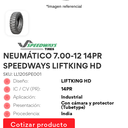
*Imagen referencial
NEUMÁTICO 7.00-12 14PR
SPEEDWAYS LIFTKING HD
SKU: LL120SPE001
Diseño:
LIFTKING HD
IC / CV (PR):
14PR
Aplicación:
Industrial
Con cámara y protector
Presentación:
(Tubetype)
Procedencia:
India
Cotizar producto